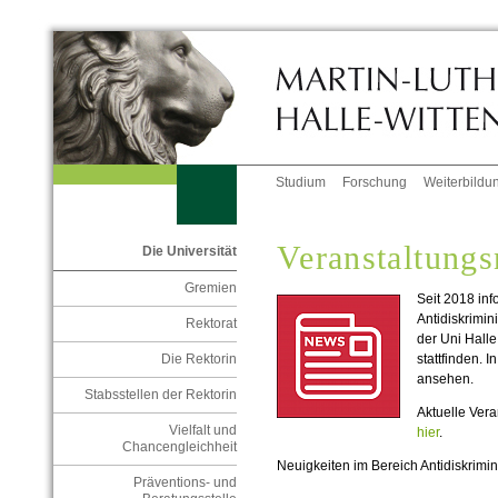
Studium
Forschung
Weiterbildu
Veranstaltungs
Die Universität
Gremien
Seit 2018 inf
Antidiskrimin
Rektorat
der Uni Halle
stattfinden.
Die Rektorin
ansehen.
Stabsstellen der Rektorin
Aktuelle Ver
Vielfalt und
hier
.
Chancengleichheit
Neuigkeiten im Bereich Antidiskrimin
Präventions- und