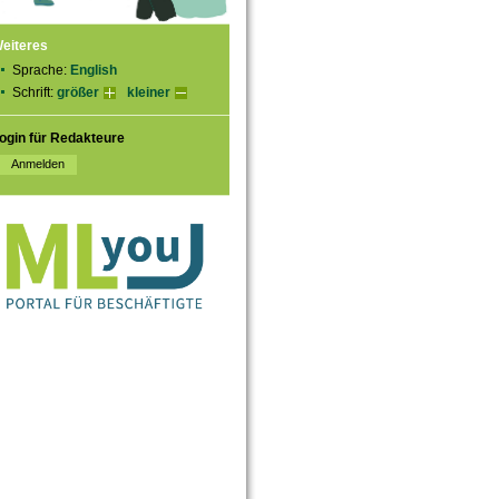
eiteres
Sprache:
English
Schrift:
größer
kleiner
ogin für Redakteure