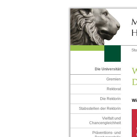
St
W
Die Universität
D
Gremien
Rektorat
Die Rektorin
Wi
Stabsstellen der Rektorin
Vielfalt und
Chancengleichheit
Präventions- und